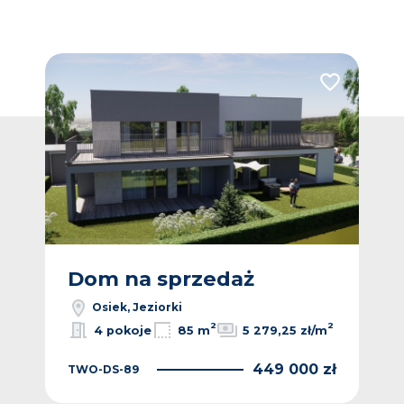
Dodaj do ulub
Dom na sprzedaż
Osiek, Jeziorki
2
2
4 pokoje
85 m
5 279,25 zł/m
449 000 zł
TWO-DS-89