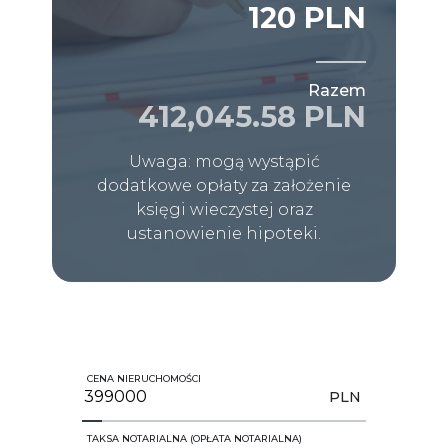
120 PLN
Razem
412,045.58 PLN
Uwaga: mogą wystąpić
dodatkowe opłaty za założenie
księgi wieczystej oraz
ustanowienie hipoteki.
CENA NIERUCHOMOŚCI
PLN
TAKSA NOTARIALNA (OPŁATA NOTARIALNA)