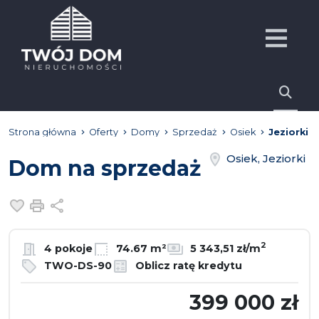
Strona główna
Oferty
Domy
Sprzedaż
Osiek
Jeziorki
Osiek, Jeziorki
Dom na sprzedaż
Dodaj do ulubionych
Drukuj
Udostępnij
2
4 pokoje
74.67 m²
5 343,51 zł/m
TWO-DS-90
Oblicz ratę kredytu
399 000 zł