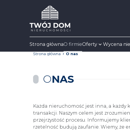
Strona główna
O firmie
Oferty
Wycena ni
Strona główna
O nas
O
NAS
Każda nieruchomość jest inna, a każdy 
transakcji. Naszym celem jest zrozumie
przejrzystość procesu. Informujemy klie
rzetelność budują zaufanie. Wiemy, że