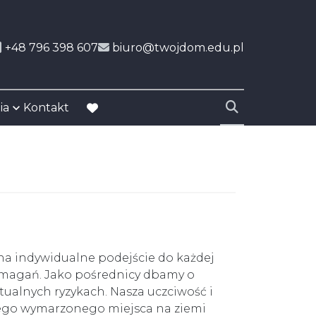
+48 796 398 607
biuro@twojdom.edu.pl
ia
Kontakt
favorite
na indywidualne podejście do każdej
wymagań. Jako pośrednicy dbamy o
tualnych ryzykach. Nasza uczciwość i
jego wymarzonego miejsca na ziemi