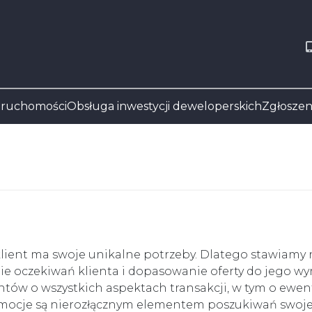
eruchomości
Obsługa inwestycji deweloperskich
Zgłoszen
klient ma swoje unikalne potrzeby. Dlatego stawiamy 
nie oczekiwań klienta i dopasowanie oferty do jego 
ntów o wszystkich aspektach transakcji, w tym o ewen
 emocje są nierozłącznym elementem poszukiwań swo