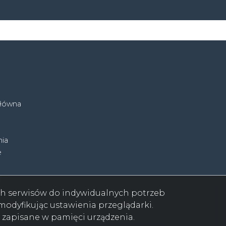
główna
ia
e
ych serwisów do indywidualnych potrzeb
odyfikując ustawienia przeglądarki.
e zapisane w pamięci urządzenia.