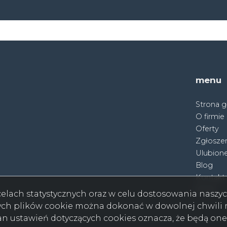
menu
Strona 
O firmie
Oferty
Zgłoszen
Ulubion
Blog
Kontakt
Rodo
w celach statystycznych oraz w celu dostosowania nasz
ych plików cookie można dokonać w dowolnej chwili m
ian ustawień dotyczących cookies oznacza, że będą on