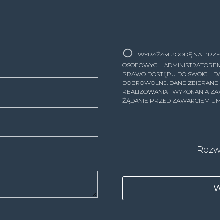
WYRAŻAM ZGODĘ NA PRZE
OSOBOWYCH. ADMINISTRATOREM
PRAWO DOSTĘPU DO SWOICH DAN
DOBROWOLNE. DANE ZBIERANE
REALIZOWANIA I WYKONANIA Z
ŻĄDANIE PRZED ZAWARCIEM U
Rozw