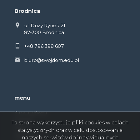
Brodnica
ul. Duży Rynek 21
87-300 Brodnica
+48 796 398 607
biuro@twojdom.edu.pl
menu
Strona główna
O firmie
Ta strona wykorzystuje pliki cookies w celach
Oferty
statystycznych oraz w celu dostosowania
Zgłoszenia
naszych serwisów do indywidualnych