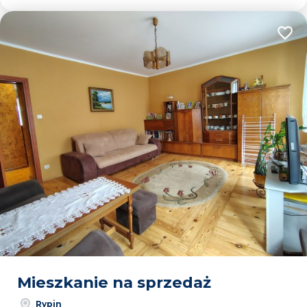
Dodaj
Mieszkanie na sprzedaż
Rypin