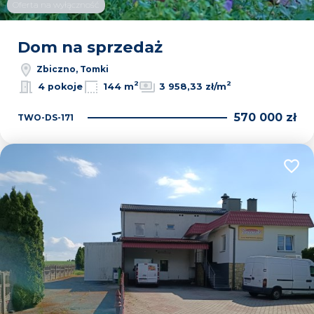
Oferta na wyłączność
Dom na sprzedaż
Zbiczno, Tomki
2
2
4 pokoje
144 m
3 958,33 zł/m
570 000 zł
TWO-DS-171
Dodaj