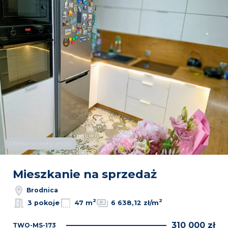
Oferta na wyłączność
Mieszkanie na sprzedaż
Brodnica
2
2
3 pokoje
47 m
6 638,12 zł/m
310 000 zł
TWO-MS-173