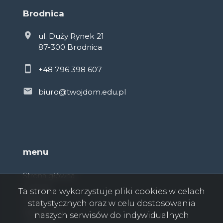
Brodnica
ul. Duży Rynek 21
87-300 Brodnica
+48 796 398 607
biuro@twojdom.edu.pl
menu
Strona główna
O firmie
Ta strona wykorzystuje pliki cookies w celach
Oferty
statystycznych oraz w celu dostosowania
Zgłoszenia
naszych serwisów do indywidualnych