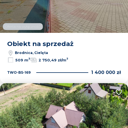
Oferta na wyłączność
Obiekt na sprzedaż
Brodnica, Cielęta
2
2
509 m
2 750,49 zł/m
1 400 000 zł
TWO-BS-169
Dodaj