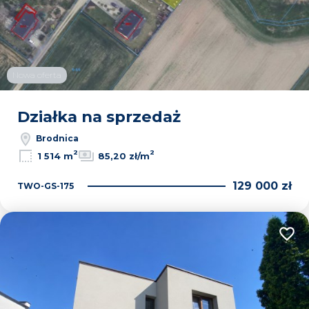
Nowa oferta
Działka na sprzedaż
Brodnica
2
2
1 514 m
85,20 zł/m
129 000 zł
TWO-GS-175
Dodaj