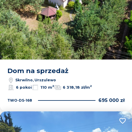
Dom na sprzedaż
Skrwilno, Urszulewo
2
2
6 pokoi
110 m
6 318,18 zł/m
695 000 zł
TWO-DS-168
Dodaj