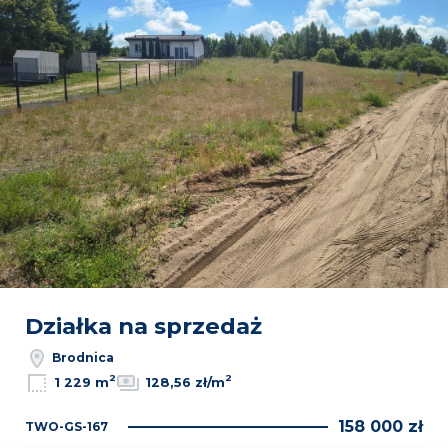
Działka na sprzedaż
Brodnica
2
2
1 229 m
128,56 zł/m
158 000 zł
TWO-GS-167