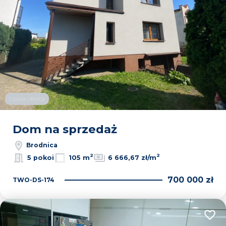
Nowa oferta
Dom na sprzedaż
Brodnica
2
2
5 pokoi
105 m
6 666,67 zł/m
700 000 zł
TWO-DS-174
Dodaj