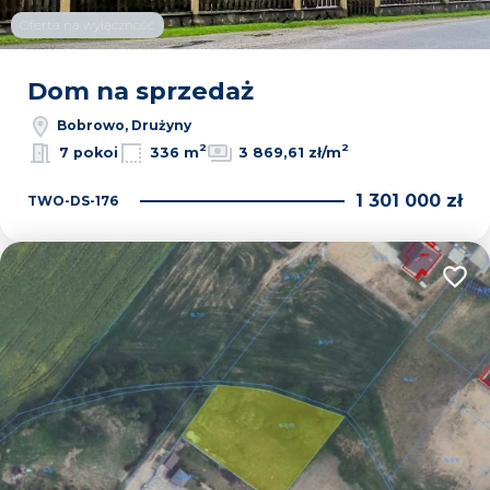
Oferta na wyłączność
Dom na sprzedaż
Bobrowo, Drużyny
2
2
7 pokoi
336 m
3 869,61 zł/m
1 301 000 zł
TWO-DS-176
Dodaj