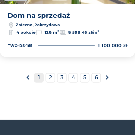
Dom na sprzedaż
Zbiczno, Pokrzydowo
2
2
4 pokoje
128 m
8 598,45 zł/m
1 100 000 zł
TWO-DS-165
1
2
3
4
5
6
prev
next