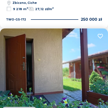
Zbiczno, Ciche
2
2
9 218 m
27,12 zł/m
250 000 zł
TWO-GS-172
Dodaj