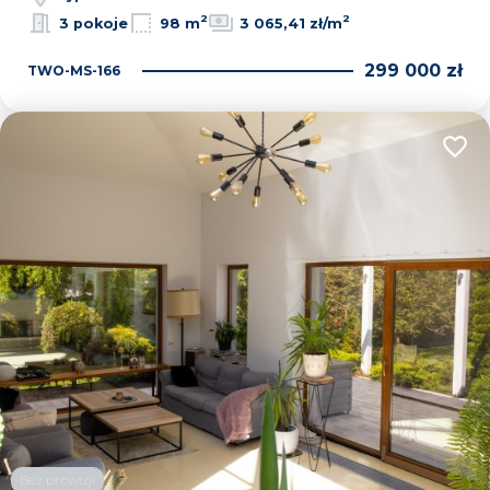
2
2
3 pokoje
98 m
3 065,41 zł/m
299 000 zł
TWO-MS-166
Dodaj
Bez prowizji