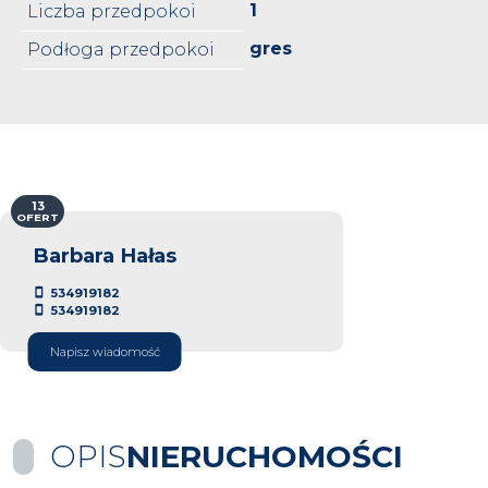
1
Liczba przedpokoi
gres
Podłoga przedpokoi
13
OFERT
Barbara Hałas
534919182
534919182
Napisz wiadomość
OPIS
NIERUCHOMOŚCI