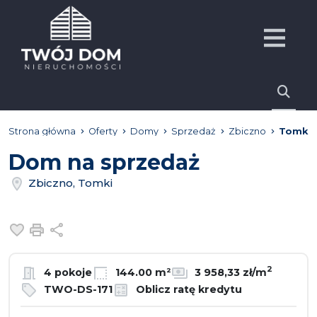
Strona główna
Oferty
Domy
Sprzedaż
Zbiczno
Tomki
Dom na sprzedaż
Zbiczno, Tomki
Dodaj do ulubionych
Drukuj
Udostępnij
2
4 pokoje
144.00 m²
3 958,33 zł/m
TWO-DS-171
Oblicz ratę kredytu