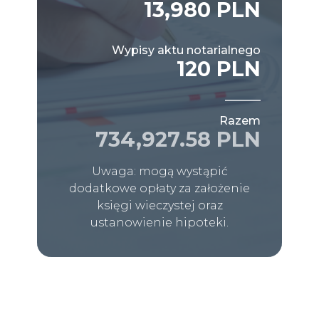
13,980 PLN
Wypisy aktu notarialnego
120 PLN
Razem
734,927.58 PLN
Uwaga: mogą wystąpić
dodatkowe opłaty za założenie
księgi wieczystej oraz
ustanowienie hipoteki.