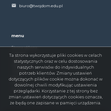
biuro@twojdom.edu.pl
menu
Strona główna
O firmie
Ta strona wykorzystuje pliki cookies w celach
Oferty
statystycznych oraz w celu dostosowania
Zgłoszenia
naszych serwisów do indywidualnych
Ulubione
potrzeb klientów. Zmiany ustawień
Blog
dotyczących plików cookie można dokonać w
Kontakt
dowolnej chwili modyfikując ustawienia
Rodo
przeglądarki. Korzystanie z tej strony bez
zmian ustawień dotyczących cookies oznacza,
że będą one zapisane w pamięci urządzenia.