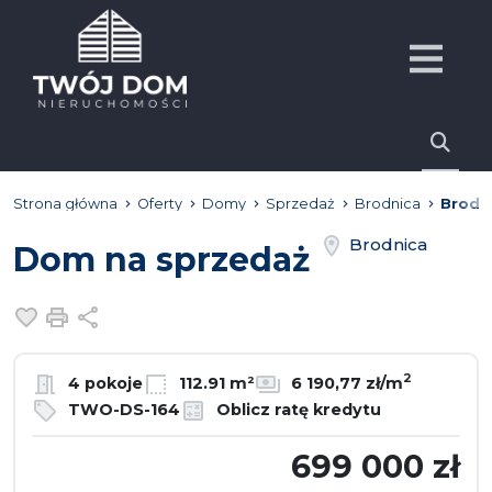
Strona główna
Oferty
Domy
Sprzedaż
Brodnica
Brodn
Brodnica
Dom na sprzedaż
Dodaj do ulubionych
Drukuj
Udostępnij
2
4 pokoje
112.91 m²
6 190,77 zł/m
TWO-DS-164
Oblicz ratę kredytu
699 000 zł