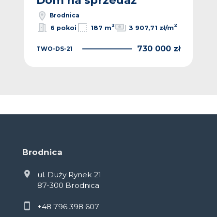
Dom na sprzedaż
D
Brodnica
2
2
2
/m
6 pokoi
187 m
3 907,71 zł/m
 zł
730 000 zł
TWO-DS-21
TWO
Brodnica
ul. Duży Rynek 21
87-300 Brodnica
+48 796 398 607