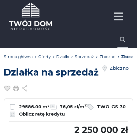
Strona główna
Oferty
Działki
Sprzedaż
Zbiczno
Zbiczn
Zbiczno
Działka na sprzedaż
Dodaj do ulubionych
Drukuj
Udostępnij
2
29586.00 m²
76,05 zł/m
TWO-GS-30
Oblicz ratę kredytu
2 250 000 zł