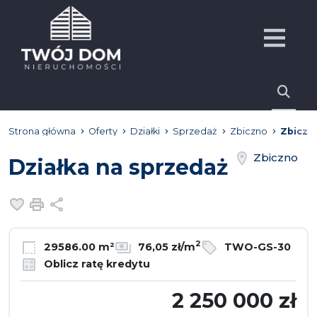
Strona główna
Oferty
Działki
Sprzedaż
Zbiczno
Zbiczn
Zbiczno
Działka na sprzedaż
Dodaj do ulubionych
Drukuj
Udostępnij
2
29586.00 m²
76,05 zł/m
TWO-GS-30
Oblicz ratę kredytu
2 250 000 zł