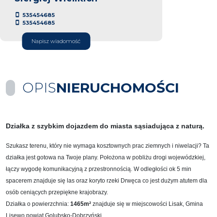
535454685
535454685
Napisz wiadomość
OPIS
NIERUCHOMOŚCI
Działka z szybkim dojazdem do miasta sąsiadująca z naturą.
Szukasz terenu, który nie wymaga kosztownych prac ziemnych i niwelacji? Ta
działka jest gotowa na Twoje plany. Położona w pobliżu drogi wojewódzkiej,
łączy wygodę komunikacyjną z przestronnością. W odległości ok 5 min
spacerem znajduje się las oraz koryto rzeki Drwęca co jest dużym atutem dla
osób ceniących przepiękne krajobrazy.
Działka o
powierzchnia:
1465m²
znajduje się w miejscowości Lisak, Gmina
Lisewo powiat Golubsko-Dobrzyński