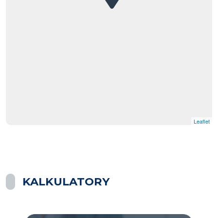
Leaflet
|
© OpenMapTiles
© OpenStreetMap contributors
KALKULATORY