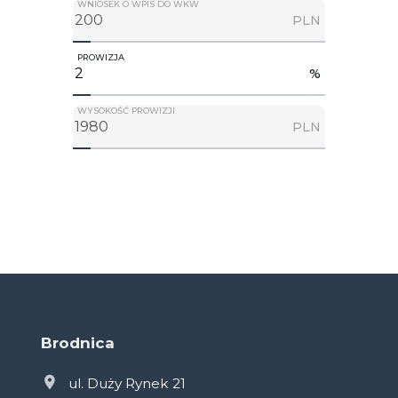
WNIOSEK O WPIS DO WKW
PLN
PROWIZJA
%
WYSOKOŚĆ PROWIZJI
PLN
Brodnica
ul. Duży Rynek 21