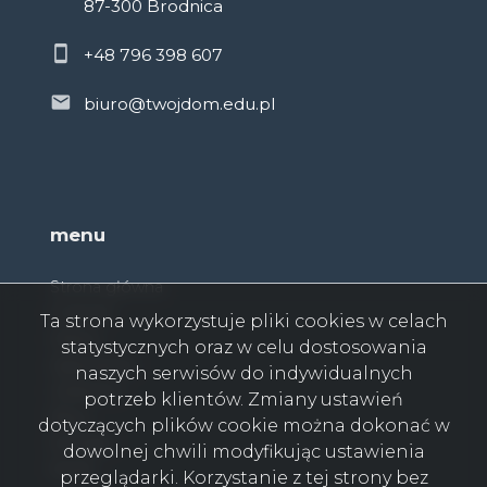
87-300 Brodnica
+48 796 398 607
biuro@twojdom.edu.pl
menu
Strona główna
O firmie
Ta strona wykorzystuje pliki cookies w celach
Oferty
statystycznych oraz w celu dostosowania
Zgłoszenia
naszych serwisów do indywidualnych
Ulubione
potrzeb klientów. Zmiany ustawień
Blog
dotyczących plików cookie można dokonać w
Kontakt
dowolnej chwili modyfikując ustawienia
Rodo
przeglądarki. Korzystanie z tej strony bez