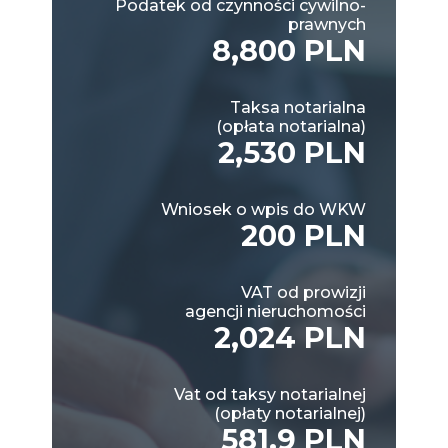
Podatek od czynności cywilno-
prawnych
8,800 PLN
Taksa notarialna
(opłata notarialna)
2,530 PLN
Wniosek o wpis do WKW
200 PLN
VAT od prowizji
agencji nieruchomości
2,024 PLN
Vat od taksy notarialnej
(opłaty notarialnej)
581.9 PLN