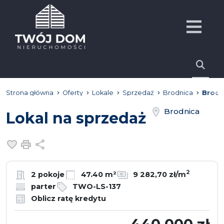
Strona główna
Oferty
Lokale
Sprzedaż
Brodnica
Brodn
Brodnica
Lokal na sprzedaż
Dodaj do ulubionych
Drukuj
Udostępnij
2
2 pokoje
47.40 m²
9 282,70 zł/m
parter
TWO-LS-137
Oblicz ratę kredytu