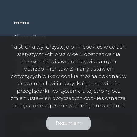
menu
Strona główna
O firmie
Ta strona wykorzystuje pliki cookies w celach
Oferty
statystycznych oraz w celu dostosowania
Zgłoszenia
naszych serwisów do indywidualnych
Ulubione
potrzeb klientów. Zmiany ustawień
Blog
dotyczących plików cookie można dokonać w
Kontakt
dowolnej chwili modyfikując ustawienia
Rodo
przeglądarki. Korzystanie z tej strony bez
zmian ustawień dotyczących cookies oznacza,
że będą one zapisane w pamięci urządzenia.
Twój Dom Nieruchomości © 2026
Rozumiem
Program dla biur nieruchomości
Galactica Virgo