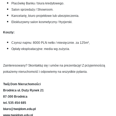
Placówkę Banku / biura kredytowego.
Salon sprzedaży / Showroom.
Kancelarię, biuro projektowe lub ubezpieczenia.
Ekskluzywny salon kosmetyczny / fryzjerski.
Koszty:
Czynsz najmu: 8000 PLN netto / miesięcznie. za 125
m²,
Opłaty eksploatacyjne: media wg zużycia.
Zainteresowany? Skontaktuj się i umów na prezentację! Z przyjemnością
pokażemy nieruchomość i odpowiemy na wszystkie pytania.
Twój Dom Nieruchomości
Brodnica ul. Duży Rynek 21
87-300 Brodnica
tel. 535 454 685
biuro@twojdom.edu.pl
www.twojdom.edu.pl