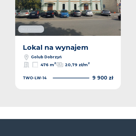
Bez prowizji
Lokal na wynajem
Golub Dobrzyń
2
2
476 m
20,79 zł/m
9 900 zł
TWO-LW-14