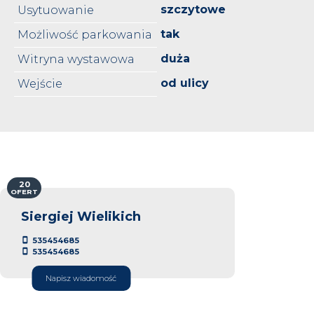
szczytowe
Usytuowanie
tak
Możliwość parkowania
duża
Witryna wystawowa
od ulicy
Wejście
20
OFERT
Siergiej Wielikich
535454685
535454685
Napisz wiadomość