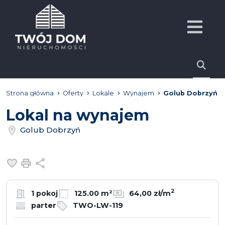
Strona główna
Oferty
Lokale
Wynajem
Golub Dobrzyń
Lokal na wynajem
Golub Dobrzyń
Dodaj do ulubionych
Drukuj
Udostępnij
2
1 pokoj
125.00 m²
64,00 zł/m
parter
TWO-LW-119