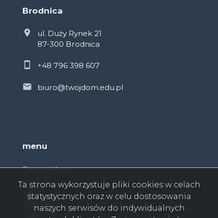
Brodnica
ul. Duży Rynek 21
87-300 Brodnica
+48 796 398 607
biuro@twojdom.edu.pl
menu
Strona główna
O firmie
Ta strona wykorzystuje pliki cookies w celach
Oferty
statystycznych oraz w celu dostosowania
Zgłoszenia
naszych serwisów do indywidualnych
Ulubione