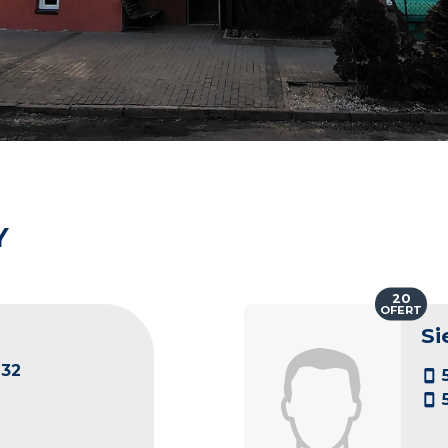
Y
20
OFERT
Si
32