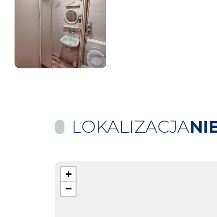
LOKALIZACJA
NI
+
−