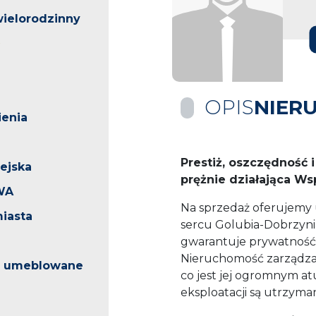
ielorodzinny
OPIS
NIER
enia
Prestiż, oszczędność i
iejska
prężnie działająca W
WA
Na sprzedaż oferujemy
iasta
sercu Golubia-Dobrzynia
gwarantuje prywatność, 
Nieruchomość zarządza
o umeblowane
co jest jej ogromnym at
eksploatacji są utrzyma