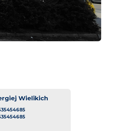
ergiej Wielikich
535454685
535454685