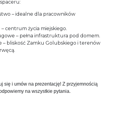
 spaceru:
ostwo – idealne dla pracowników
 – centrum życia miejskiego.
ługowe – pełna infrastruktura pod domem.
e – bliskość Zamku Golubskiego i terenów
rwęcą.
j się i umów na prezentację! Z przyjemnością
odpowiemy na wszystkie pytania.