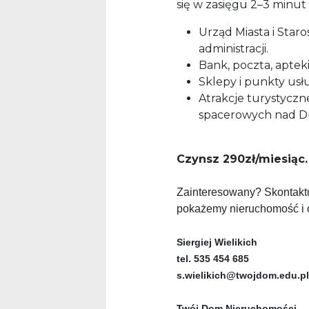
się w zasięgu 2–3 minut
Urząd Miasta i Star
administracji.
Bank, poczta, apteki
Sklepy i punkty us
Atrakcje turystyczn
spacerowych nad D
Czynsz 290zł/miesiąc.
Zainteresowany? Skontaktu
pokażemy nieruchomość i 
Siergiej Wielikich
tel. 535 454 685
s.wielikich@twojdom.edu.pl
Twój Dom Nieruchomości