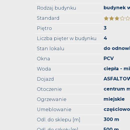
budynek w
Rodzaj budynku
Standard
3
Piętro
4
Liczba pięter w budynku
do odnowi
Stan lokalu
PCV
Okna
ciepła - m
Woda
ASFALTO
Dojazd
centrum m
Otoczenie
miejskie
Ogrzewanie
częściow
Umeblowanie
300 m
Odl. do sklepu [m]
500 m
Odl. do szkoły [m]