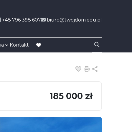
+48 796 398 607
biuro@twojdom.edu.pl
ia
Kontakt
favorite
Dodaj do ulubiony
Drukuj
Udostępnij
185 000 zł