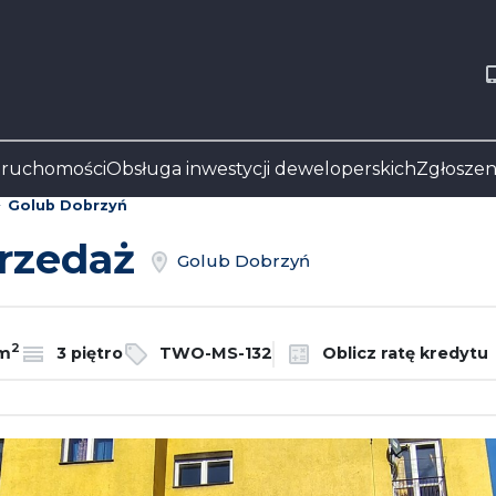
eruchomości
Obsługa inwestycji deweloperskich
Zgłoszen
Golub Dobrzyń
przedaż
Golub Dobrzyń
2
/m
3 piętro
TWO-MS-132
Oblicz ratę kredytu