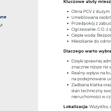
Kluczowe atuty miesz
Okna PCV z dużym
nne
Umeblowana osobna
Przedpokój z zabud
m²
Ogrzewanie: C.O. z si
Ciepła woda: Bezpośr
Mieszkanie do odno
Dlaczego warto wybr
Dzięki sprawnej admi
znacznie niższe niż 
Realny wpływ na bu
na podejmowane uc
Zadbana klatka oraz
stan techniczny sw
nieruchomości w cza
Lokalizacja:
Wszystko, 