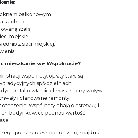
kania:
 oknem balkonowym.
 kuchnia.
owaną szafą.
eci miejskiej.
ednio z sieci miejskiej.
wienia.
ać mieszkanie we Wspólnocie?
nistracji wspólnoty, opłaty stałe są
w tradycyjnych spółdzielniach.
dynek: Jako właściciel masz realny wpływ
hwały i planowane remonty.
 otoczenie: Wspólnoty dbają o estetykę i
oich budynków, co podnosi wartość
sie.
czego potrzebujesz na co dzień, znajduje