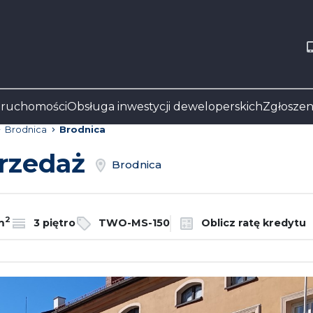
eruchomości
Obsługa inwestycji deweloperskich
Zgłoszen
Brodnica
Brodnica
przedaż
Brodnica
2
m
3 piętro
TWO-MS-150
Oblicz ratę kredytu