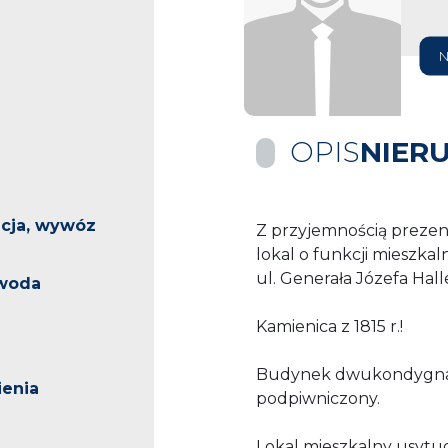
N
OPIS
NIER
acja, wywóz
Z przyjemnością prezen
lokal o funkcji mieszka
ul. Generała Józefa Hall
 woda
Kamienica z 1815 r.!
Budynek dwukondygnac
enia
podpiwniczony.
Lokal mieszkalny usytuo