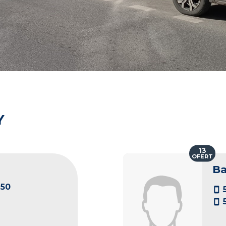
Y
13
OFERT
Ba
50