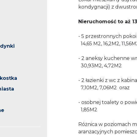
kondygnacji) z dwustr
Nieruchomość to aż 133 
- 5 przestronnych pokoi
14,65 M2, 16,2M2, 11,56
udynki
- 2 aneksy kuchenne wra
30,93M2, 4,72M2
/kostka
- 2 łazienki z wc z kabi
7,10M2, 7,06M2 oraz
iasta
- osobnej toalety o powi
1,85M2
ne
Różnica w poziomach mi
aranżacyjnych pomieszc