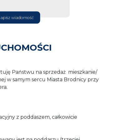
apisz wiadomość
UCHOMOŚCI
tuję Państwu na sprzedaż mieszkanie/
lnej w samym sercu Miasta Brodnicy przy
era.
yjny z poddaszem, całkowicie
wany jest na poddaszu (trzeciej