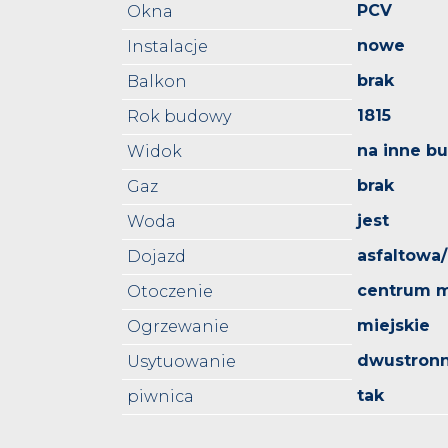
PCV
Okna
nowe
Instalacje
brak
Balkon
1815
Rok budowy
na inne b
Widok
brak
Gaz
jest
Woda
asfaltowa
Dojazd
centrum m
Otoczenie
miejskie
Ogrzewanie
dwustron
Usytuowanie
tak
piwnica