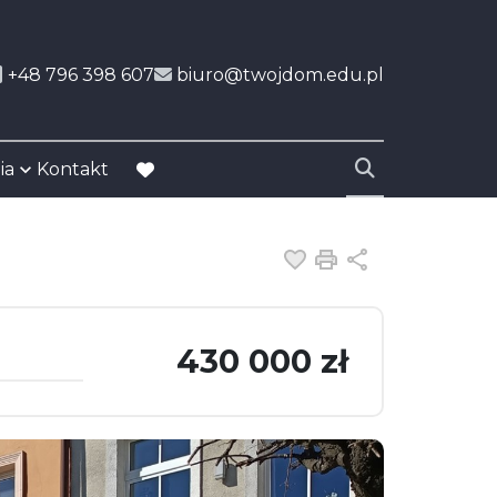
+48 796 398 607
biuro@twojdom.edu.pl
ia
Kontakt
favorite
Dodaj do ulubiony
Drukuj
Udostępnij
430 000 zł