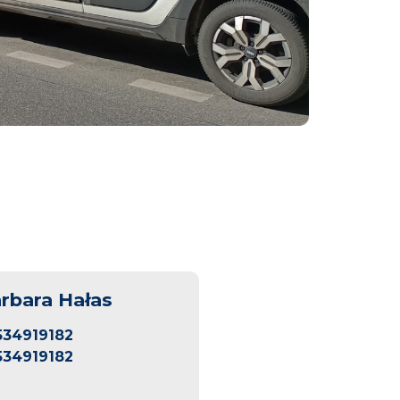
rbara Hałas
534919182
534919182