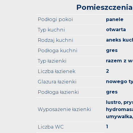
Pomieszczenia
Podłogi pokoi
panele
otwarta
Typ kuchni
aneks kuc
Rodzaj kuchni
gres
Podłoga kuchni
razem z w
Typ łazienki
2
Liczba łazienek
nowego t
Glazura łazienki
gres
Podłoga łazienki
lustro, pry
Wyposażenie łazienki
hydromas
umywalka
1
Liczba WC