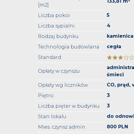
133,81 m²
[m2]
5
Liczba pokoi
4
Liczba sypialni
kamienica
Rodzaj budynku
cegła
Technologia budowlana
Standard
administr
Opłaty w czynszu
śmieci
CO, prąd,
Opłaty wg liczników
3
Piętro
3
Liczba pięter w budynku
do odnowi
Stan lokalu
800 PLN
Mies. czynsz admin.