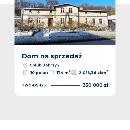
Dom na sprzedaż
D
Golub Dobrzyń
2
2
10 pokoi
174 m
2 016,36 zł/m
350 000 zł
TWO-DS-125
 zł
TWO