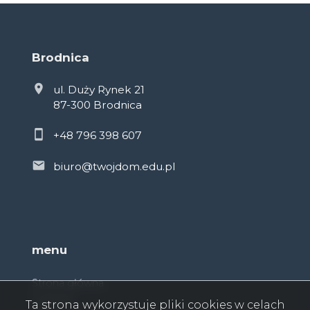
Brodnica
ul. Duży Rynek 21
87-300 Brodnica
+48 796 398 607
biuro@twojdom.edu.pl
menu
Strona główna
O firmie
Ta strona wykorzystuje pliki cookies w celach