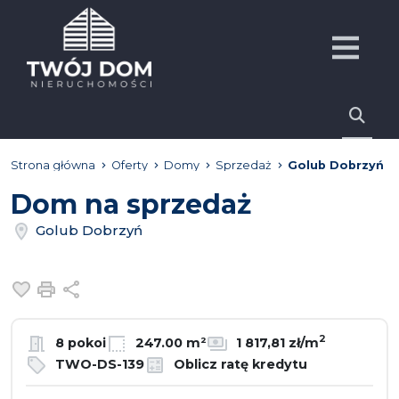
Strona główna
Oferty
Domy
Sprzedaż
Golub Dobrzyń
Dom na sprzedaż
Golub Dobrzyń
Dodaj do ulubionych
Drukuj
Udostępnij
2
8 pokoi
247.00 m²
1 817,81 zł/m
TWO-DS-139
Oblicz ratę kredytu