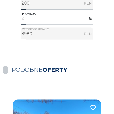
PLN
PROWIZJA
%
WYSOKOŚĆ PROWIZJI
PLN
PODOBNE
OFERTY
Dodaj do ulubionych
Dodaj do ulub