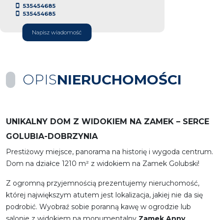
535454685
535454685
Napisz wiadomość
OPIS
NIERUCHOMOŚCI
UNIKALNY DOM Z WIDOKIEM NA ZAMEK – SERCE
GOLUBIA-DOBRZYNIA
Prestiżowy miejsce, panorama na historię i wygoda centrum.
Dom na działce 1210 m² z widokiem na Zamek Golubski!
Z ogromną przyjemnością prezentujemy nieruchomość,
której największym atutem jest lokalizacja, jakiej nie da się
podrobić. Wyobraź sobie poranną kawę w ogrodzie lub
salonie z widokiem na monumentalny
Zamek Anny