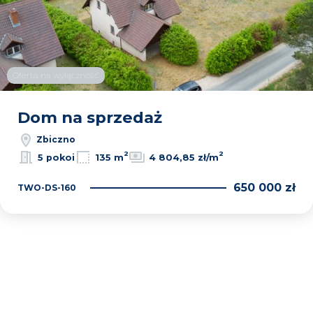
Oferta na wyłączność
Dom na sprzedaż
Zbiczno
2
2
5 pokoi
135 m
4 804,85 zł/m
650 000 zł
TWO-DS-160