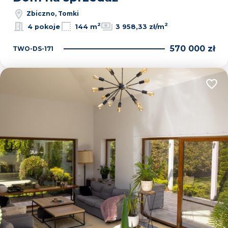
Zbiczno, Tomki
2
2
4 pokoje
144 m
3 958,33 zł/m
570 000 zł
TWO-DS-171
Dodaj