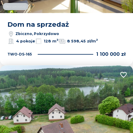
Bez prowizji
Dom na sprzedaż
Zbiczno, Pokrzydowo
2
2
4 pokoje
128 m
8 598,45 zł/m
1 100 000 zł
TWO-DS-165
Dodaj