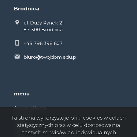
Brodnica
ul. Duży Rynek 21
87-300 Brodnica
+48 796 398 607
biuro@twojdom.edu.pl
menu
Strona główna
O firmie
Ta strona wykorzystuje pliki cookies w celach
Oferty
statystycznych oraz w celu dostosowania
Zgłoszenia
naszych serwisów do indywidualnych