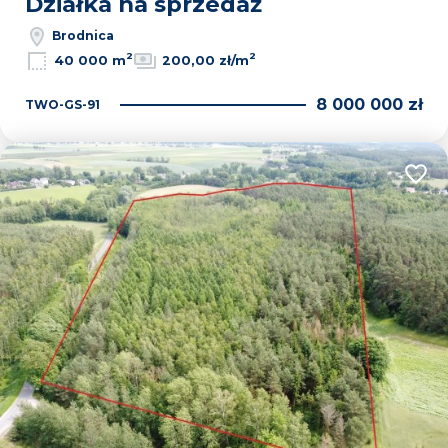
Działka na sprzedaż
Brodnica
2
2
40 000 m
200,00 zł/m
8 000 000 zł
TWO-GS-91
Dodaj