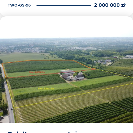
2 000 000 zł
TWO-GS-96
Dodaj