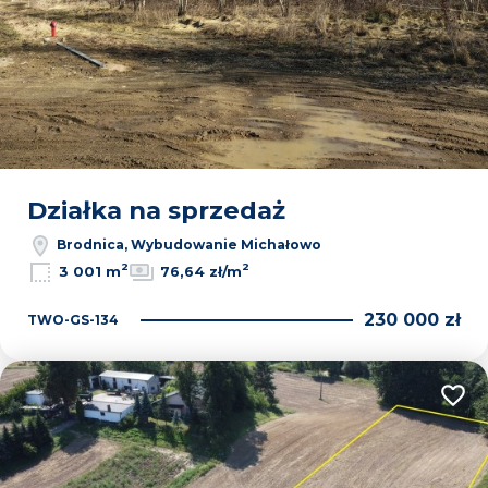
Działka na sprzedaż
Brodnica, Wybudowanie Michałowo
2
2
3 001 m
76,64 zł/m
230 000 zł
TWO-GS-134
Dodaj