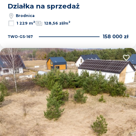
Działka na sprzedaż
Brodnica
2
2
1 229 m
128,56 zł/m
158 000 zł
TWO-GS-167
Dodaj