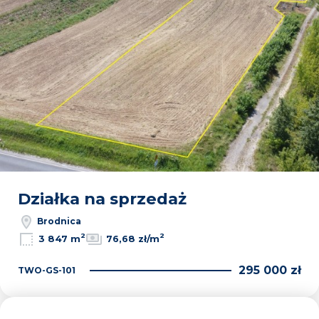
Działka na sprzedaż
Brodnica
2
2
3 847 m
76,68 zł/m
295 000 zł
TWO-GS-101