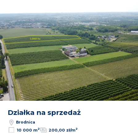
Dodaj
Działka na sprzedaż
Brodnica
2
2
10 000 m
200,00 zł/m