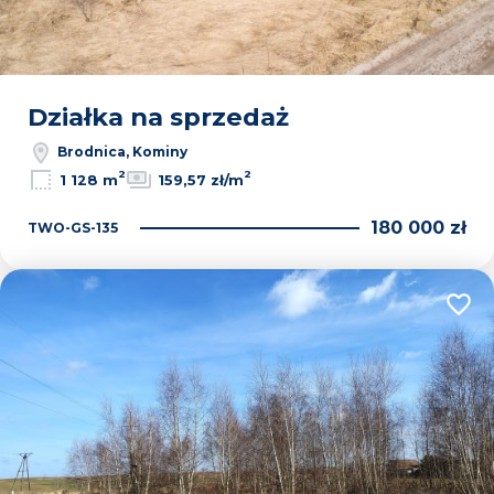
Działka na sprzedaż
Brodnica, Kominy
2
2
1 128 m
159,57 zł/m
180 000 zł
TWO-GS-135
Dodaj