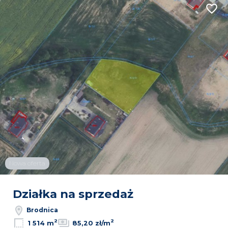
Dodaj
2
2
Nowa oferta
Leaflet
|
© OpenMapTiles
© OpenStreetMap contributors
Działka na sprzedaż
Brodnica
2
2
1 514 m
85,20 zł/m